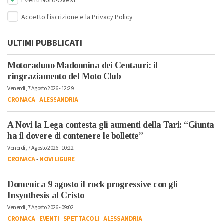
Eventi Nord-Ovest
Accetto l'iscrizione e la
Privacy Policy
ULTIMI PUBBLICATI
Motoraduno Madonnina dei Centauri: il
ringraziamento del Moto Club
Venerdì, 7 Agosto 2026 - 12:29
CRONACA
-
ALESSANDRIA
A Novi la Lega contesta gli aumenti della Tari: “Giunta
ha il dovere di contenere le bollette”
Venerdì, 7 Agosto 2026 - 10:22
CRONACA
-
NOVI LIGURE
Domenica 9 agosto il rock progressive con gli
Insynthesis al Cristo
Venerdì, 7 Agosto 2026 - 09:02
CRONACA
-
EVENTI
-
SPETTACOLI
-
ALESSANDRIA