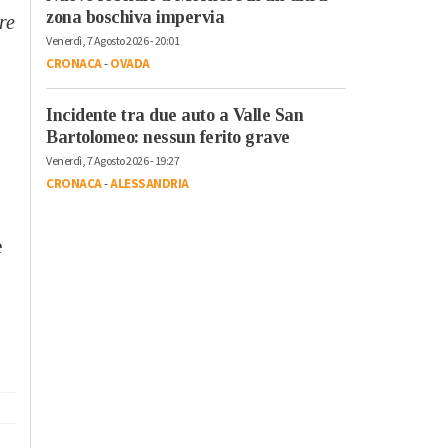
zona boschiva impervia
re
Venerdì, 7 Agosto 2026 - 20:01
CRONACA
-
OVADA
Incidente tra due auto a Valle San
Bartolomeo: nessun ferito grave
Venerdì, 7 Agosto 2026 - 19:27
CRONACA
-
ALESSANDRIA
e