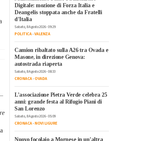
Digitale: mozione di Forza Italia e
Deangelis stoppata anche da Fratelli
d’Italia
a
Sabato, 8 Agosto 2026 - 09:29
POLITICA
-
VALENZA
Camion ribaltato sulla A26 tra Ovada e
Masone, in direzione Genova:
autostrada riaperta
Sabato, 8 Agosto 2026 - 08:33
CRONACA
-
OVADA
L’associazione Pietra Verde celebra 25
–
anni: grande festa al Rifugio Piani di
San Lorenzo
re
Sabato, 8 Agosto 2026 - 05:09
CRONACA
-
NOVI LIGURE
ha
Nuovo focolaio a Mornese in un’altra