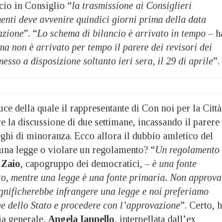
ncio in Consiglio “
la trasmissione ai Consiglieri
nti deve avvenire quindici giorni prima della data
azione
”. “
Lo schema di bilancio è arrivato in tempo
– h
ma non è arrivato per tempo il parere dei revisori dei
messo a disposizione soltanto ieri sera, il 29 di aprile
”.
uce della quale il rappresentante di Con noi per la Città
re la discussione di due settimane, incassando il parere
eghi di minoranza. Ecco allora il dubbio amletico del
una legge o violare un regolamento? “
Un regolamento
 Zaio
, capogruppo dei democratici, –
è una fonte
tto, mentre una legge è una fonte primaria. Non approva
ignificherebbe infrangere una legge e noi preferiamo
ge dello Stato e procedere con l’approvazione
”. Certo, 
ia generale,
Angela Iannello
, interpellata dall’ex