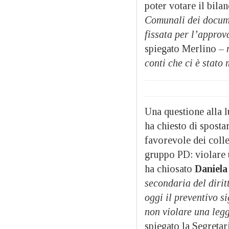
poter votare il bila
Comunali dei docume
fissata per l’approv
spiegato Merlino –
conti che ci è stato 
Una questione alla l
ha chiesto di sposta
favorevole dei coll
gruppo PD: violare 
ha chiosato
Daniela
secondaria del diri
oggi il preventivo s
non violare una leg
spiegato la Segretar