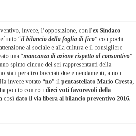
eventivo, invece, l’opposizione, con
l’ex Sindaco
efinito “
il bilancio della foglia di fico
” con pochi
ttenzione al sociale e alla cultura e il consigliere
vato una “
mancanza di azione rispetto al consuntivo
”.
nno spinto cinque dei sei rappresentanti della
no stati peraltro bocciati due emendamenti, a non
 Ha invece votato “
no
” il
pentastellato Mario Cresta
,
 ha potuto contro i
dieci voti favorevoli della
ha
così
dato il via libera al bilancio preventivo 2016
.