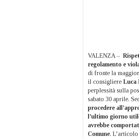
VALENZA –
Rispet
regolamento e viola
di fronte la maggio
il consigliere
Luca 
perplessità sulla pos
sabato 30 aprile. Se
procedere all’appro
l’ultimo giorno uti
avrebbe comportato
Comune
. L’articol