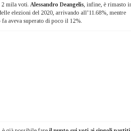
 2 mila voti.
Alessandro Deangelis
, infine, è rimasto i
i delle elezioni del 2020, arrivando all’11.68%, mentre
 fa aveva superato di poco il 12%.
 è già possibile fare
il punto sui voti ai singoli partiti