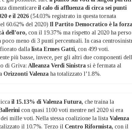
za dimenticare
il calo di affluenza di circa sei punti
020 e il 2026
(54.03% registrato in questa tornata
 del 60.62% del 2020)
Il Partito Democratico è la forz
tà dell’oro,
con il 19.37% ma rispetto al 2020 ha perso
 a poco meno di 3 punti percentuali. In casa centrosinist
fiorato dalla
lista Ermes Gatti,
con 499 voti.
nte più basse, invece, per gli altri due componenti del
no di Griva:
Alleanza Verdi Sinistra
si è fermata al
a
Orizzonti Valenza
ha totalizzato l’1.8%.
picca
il 15.13% di Valenza Futura,
che traina la
allerini
con quasi 1100 voti mentre nel 2020 si era
dei mille voti. Nella stessa coalizione la lista
Valenza
talizzato il 10.7%. Terzo il
Centro Riformista,
con il