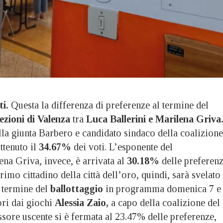
i.
Questa la differenza di preferenze al termine del
lezioni di Valenza
tra
Luca Ballerini e Marilena Griva
lla giunta Barbero e candidato sindaco della coalizione
ttenuto il
34.67%
dei voti. L’esponente del
ena Griva, invece, è arrivata al
30.18%
delle preferenz
imo cittadino della città dell’oro, quindi, sarà svelato
l termine del
ballottaggio
in programma domenica 7 e
ori dai giochi
Alessia Zaio,
a capo della coalizione del
ssore uscente si è fermata al 23.47% delle preferenze,