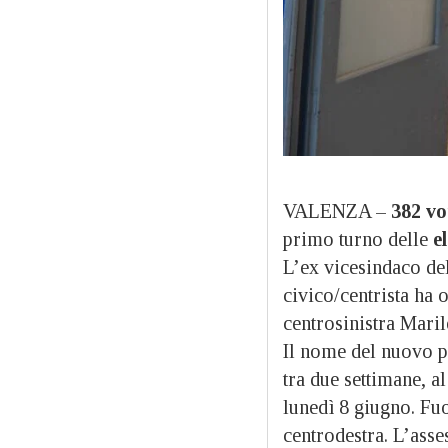
VALENZA –
382 vot
primo turno delle
e
L’ex vicesindaco de
civico/centrista ha o
centrosinistra Maril
Il nome del nuovo pr
tra due settimane, a
lunedì 8 giugno. Fu
centrodestra. L’asse