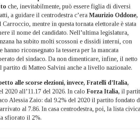
to
che, inevitabilmente, può essere figlia di diversi
fatti, a guidare il centrodestra c’era
Maurizio Oddone,
 Carroccio, mentre in questa tornata elettorale è stata
mere il nome del candidato. Nell’ultima legislatura,
enzana ha subito molti scossoni e dissidi interni, con
e hanno riconsegnato la tessera per la mancata
erato del sindaco. Da non dimenticare, infine, il netto
l partito di Matteo Salvini anche a livello nazionale.
petto alle scorse elezioni, invece, Fratelli d’Italia,
l 2020 all’11.17 del 2026. In calo
Forza Italia,
il parti
aco Alessia Zaio: dal 9.2% del 2020 il partito fondato d
rrivato al 7.86. In casa centrodestra, poi, la lista civic
a sfiorato il 2%.