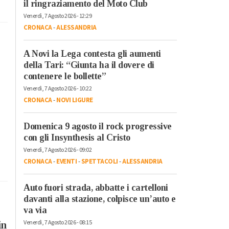
il ringraziamento del Moto Club
Venerdì, 7 Agosto 2026 - 12:29
CRONACA
-
ALESSANDRIA
A Novi la Lega contesta gli aumenti
della Tari: “Giunta ha il dovere di
contenere le bollette”
Venerdì, 7 Agosto 2026 - 10:22
CRONACA
-
NOVI LIGURE
Domenica 9 agosto il rock progressive
con gli Insynthesis al Cristo
Venerdì, 7 Agosto 2026 - 09:02
CRONACA
-
EVENTI
-
SPETTACOLI
-
ALESSANDRIA
Auto fuori strada, abbatte i cartelloni
davanti alla stazione, colpisce un’auto e
va via
Venerdì, 7 Agosto 2026 - 08:15
in