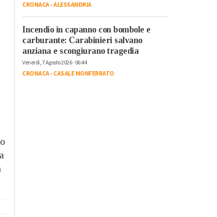
CRONACA
-
ALESSANDRIA
Incendio in capanno con bombole e
carburante: Carabinieri salvano
anziana e scongiurano tragedia
Venerdì, 7 Agosto 2026 - 06:44
CRONACA
-
CASALE MONFERRATO
to
a
a