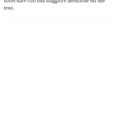
sollecitare così una maggiore attenzione sui due
temi.