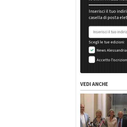
Inserisci il tuo indi
casella di posta ele
Indirizzo email
Scegli le tue edizioni:
News Alessandria
Accetto l'iscrizio
VEDI ANCHE