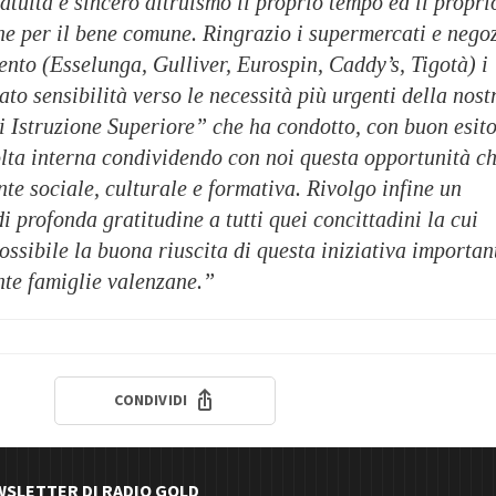
atuità e sincero altruismo il proprio tempo ed il propri
e per il bene comune. Ringrazio i supermercati e nego
ento (Esselunga, Gulliver, Eurospin, Caddy’s, Tigotà) i
to sensibilità verso le necessità più urgenti della nost
 di Istruzione Superiore” che ha condotto, con buon esito
ta interna condividendo con noi questa opportunità c
e sociale, culturale e formativa. Rivolgo infine un
i profonda gratitudine a tutti quei concittadini la cui
ossibile la buona riuscita di questa iniziativa importan
nte famiglie valenzane.”
CONDIVIDI
EWSLETTER DI RADIO GOLD