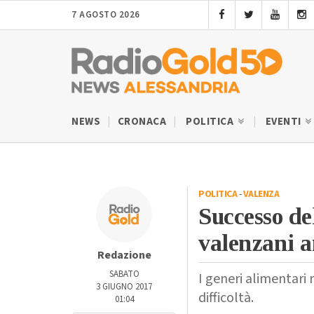
7 AGOSTO 2026
NEWS
CRONACA
POLITICA
EVENTI
POLITICA
-
VALENZA
Successo del
valenzani a
Redazione
SABATO
I generi alimentari 
3 GIUGNO 2017
difficoltà.
01:04