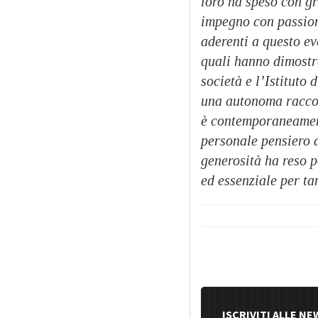
loro ha speso con gr
impegno con passion
aderenti a questo ev
quali hanno dimostra
società e l’Istituto
una autonoma raccol
è contemporaneament
personale pensiero d
generosità ha reso p
ed essenziale per ta
ISCRIVITI ALLE N