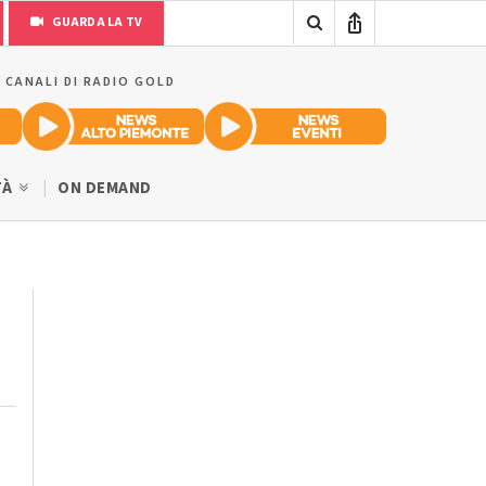
GUARDA LA TV
I CANALI DI RADIO GOLD
TÀ
ON DEMAND