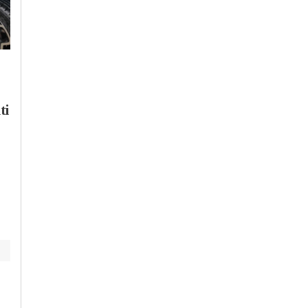
Martedì, 28 Luglio 2026 - 05:30
Mercoledì, 29 Luglio 2026 - 09:21
Cronaca
-
Valenza
Cronaca
-
Acqui Terme
-
Alessandria
-
Casale
Lavori alla stazione di
Monferrato
-
Novi Ligure
-
ti
Valenza:
Ovada
-
Provincia di
Alessandria
-
Tortona
-
Valenz
“Programmati lavori
La Fondazione Cral
per sistemazione
primo sponsor
illuminazione”
dell’Alessandrino: il
video che mostrerà l
sua bellezza