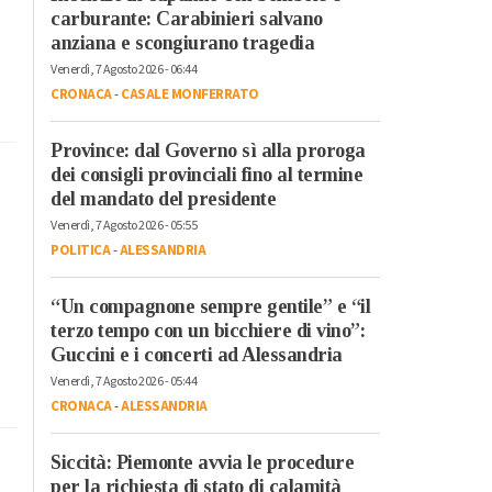
carburante: Carabinieri salvano
anziana e scongiurano tragedia
Venerdì, 7 Agosto 2026 - 06:44
CRONACA
-
CASALE MONFERRATO
Province: dal Governo sì alla proroga
dei consigli provinciali fino al termine
del mandato del presidente
Venerdì, 7 Agosto 2026 - 05:55
POLITICA
-
ALESSANDRIA
“Un compagnone sempre gentile” e “il
terzo tempo con un bicchiere di vino”:
Guccini e i concerti ad Alessandria
Venerdì, 7 Agosto 2026 - 05:44
CRONACA
-
ALESSANDRIA
Siccità: Piemonte avvia le procedure
per la richiesta di stato di calamità