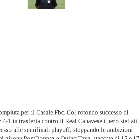
mpiuta per il Casale Fbc. Col rotondo successo di
4-1 in trasferta contro il Real Canavese i nero stellati
esso alle semifinali playoff, stoppando le ambizioni
 del girone PontDonnaz e QuinciTava, staccate di 15 e 1