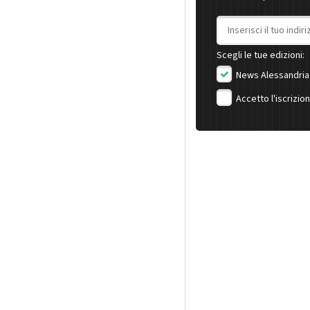
Indirizzo email
Scegli le tue edizioni:
News Alessandria
Accetto l'iscrizio