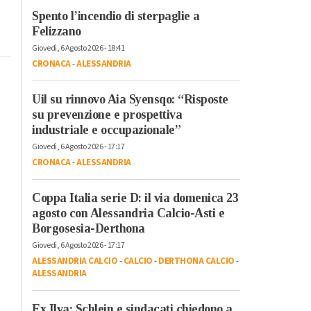
Spento l’incendio di sterpaglie a
Felizzano
Giovedì, 6 Agosto 2026 - 18:41
CRONACA
-
ALESSANDRIA
Uil su rinnovo Aia Syensqo: “Risposte
su prevenzione e prospettiva
industriale e occupazionale”
Giovedì, 6 Agosto 2026 - 17:17
CRONACA
-
ALESSANDRIA
Coppa Italia serie D: il via domenica 23
agosto con Alessandria Calcio-Asti e
Borgosesia-Derthona
Giovedì, 6 Agosto 2026 - 17:17
ALESSANDRIA CALCIO
-
CALCIO
-
DERTHONA CALCIO
-
ALESSANDRIA
Ex Ilva: Schlein e sindacati chiedono a