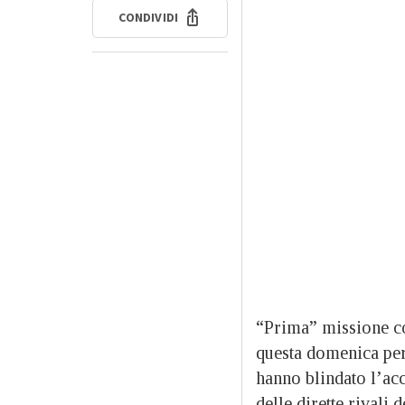
CONDIVIDI
“Prima” missione co
questa domenica per 
hanno blindato l’acc
delle dirette rivali