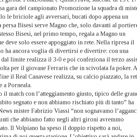
ima gara del campionato Promozione la squadra di mist
olo le briciole agli avversari, bucati dopo appena un
 persa Bisesi serve Magno che, solo davanti al portier
 stesso Bisesi, nel primo tempo, regala a Magno un
e deve solo essere appoggiato in rete. Nella ripresa il
o ha ancora voglia di divertirsi e divertire: con una
dal limite realizza il 3-0 e poi confeziona il terzo assi
volta per il giovane Ferraris che in scivolata fa poker. A
fine il Real Canavese realizza, su calcio piazzato, la re
e a Porneala.
il match con l’atteggiamento giusto, tipico delle gran
bito segnato e non abbiamo rischiato più di tanto” ha
 News mister Fabrizio Viassi “non sognavamo l’agganc
punti che abbiamo fatto negli altri gironi avremmo
ato. Il Volpiano ha speso il doppio rispetto a noi,
ima di noi questa stagione. L’obiettivo sarà andare in