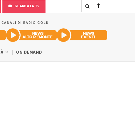
GUARDA LA TV
I CANALI DI RADIO GOLD
TÀ
ON DEMAND