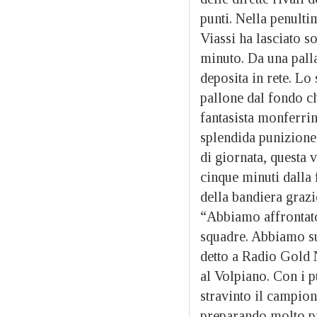
punti. Nella penult
Viassi ha lasciato s
minuto. Da una palla
deposita in rete. Lo
pallone dal fondo ch
fantasista monferrin
splendida punizione 
di giornata, questa 
cinque minuti dalla 
della bandiera grazi
“Abbiamo affrontato 
squadre. Abbiamo su
detto a Radio Gold
al Volpiano. Con i 
stravinto il campion
preparando molto pr