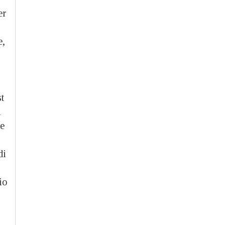
er
e,
st
te
di
io