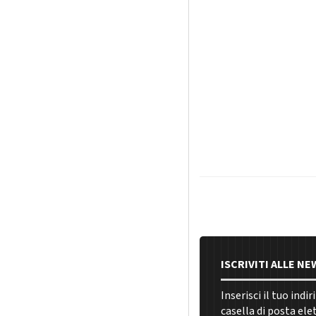
ISCRIVITI ALLE N
Inserisci il tuo indi
casella di posta ele