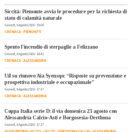
Siccità: Piemonte avvia le procedure per la richiesta di
stato di calamità naturale
Giovedì, 6 Agosto 2026 - 19:00
CRONACA
-
PIEMONTE
Spento l’incendio di sterpaglie a Felizzano
Giovedì, 6 Agosto 2026 - 18:41
CRONACA
-
ALESSANDRIA
Uil su rinnovo Aia Syensqo: “Risposte su prevenzione e
prospettiva industriale e occupazionale”
Giovedì, 6 Agosto 2026 - 17:17
CRONACA
-
ALESSANDRIA
Coppa Italia serie D: il via domenica 23 agosto con
Alessandria Calcio-Asti e Borgosesia-Derthona
Giovedì, 6 Agosto 2026 - 17:17
ALESSANDRIA CALCIO
-
CALCIO
-
DERTHONA CALCIO
-
ALESSANDRIA