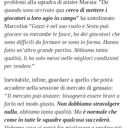
problemi alla squadra di mister Maraia: “
Da
quando sono arrivato qua
cerco di mettere i
giocatori a loro agio in campo
” ha sottolineato
Marcolini “
Gazzi è nel suo ruolo e Sestu può
giocare su entrambe le fasce, ho dei giocatori che
sono difficili da fermare se sono in forma. Hanno
fatto un’altra grande partita. Abbiamo tanta
qualità, li ho solo messi nelle migliori condizioni
per rendere
.”
Inevitabile, infine, guardare a quello che potrà
accadere nella sessione di mercato di gennaio:
“Il mercato può aiutare: bisognerà essere bravi a
farlo nel modo giusto.
Non dobbiamo stravolgere
nulla
, abbiamo tanta qualità. Ma
è normale che
come in tutte le squadre qualcosa succederà
.
Vedremo cosa ci potrà far migliorare e rendere più