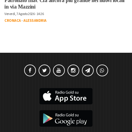
Patronato Inac Cia ancora più grande nei nuovi locali
in via Mazzini
Venerdì, 7 Agosto 2026 - 14:26
CRONACA
-
ALESSANDRIA