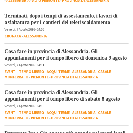
-
ALESSANDRIA
-
ALTO PIEMONTE
-
PROVINCIA DI ALESSANDRIA
Terminati, dopo i tempi di assestamento, i lavori di
asfaltatura per i cantieri del teleriscaldamento
Venerdì, 7 Agosto 2026 - 14:56
CRONACA
-
ALESSANDRIA
Cosa fare in provincia di Alessandria. Gli
appuntamenti per il tempo libero di domenica 9 agosto
Venerdì, 7 Agosto 2026 - 14:31
EVENTI
-
TEMPO LIBERO
-
ACQUI TERME
-
ALESSANDRIA
-
CASALE
MONFERRATO
-
PIEMONTE
-
PROVINCIA DI ALESSANDRIA
Cosa fare in provincia di Alessandria. Gli
appuntamenti per il tempo libero di sabato 8 agosto
Venerdì, 7 Agosto 2026 - 14:30
EVENTI
-
TEMPO LIBERO
-
ACQUI TERME
-
ALESSANDRIA
-
CASALE
MONFERRATO
-
PIEMONTE
-
PROVINCIA DI ALESSANDRIA