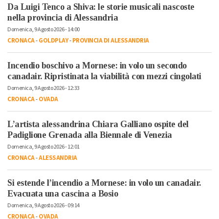
Da Luigi Tenco a Shiva: le storie musicali nascoste
nella provincia di Alessandria
Domenica, 9 Agosto 2026 - 14:00
CRONACA
-
GOLDPLAY
-
PROVINCIA DI ALESSANDRIA
Incendio boschivo a Mornese: in volo un secondo
canadair. Ripristinata la viabilità con mezzi cingolati
Domenica, 9 Agosto 2026 - 12:33
CRONACA
-
OVADA
L’artista alessandrina Chiara Galliano ospite del
Padiglione Grenada alla Biennale di Venezia
Domenica, 9 Agosto 2026 - 12:01
CRONACA
-
ALESSANDRIA
Si estende l’incendio a Mornese: in volo un canadair.
Evacuata una cascina a Bosio
Domenica, 9 Agosto 2026 - 09:14
CRONACA
-
OVADA