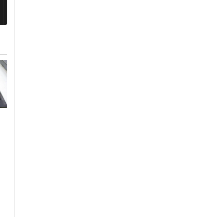
Giovedì, 30 Luglio 2026 - 17:19
Cronaca
-
Alessandria
-
Pavia
Sanità: torna
bollettino West Nile,
Giovedì, 6 Agosto 2026 - 14:05
da febbraio 84 casi
Cronaca
-
Alessandria
umani in Italia con 2
Duro attacco Fials:
morti
“Turni massacranti 
personale all’osso,