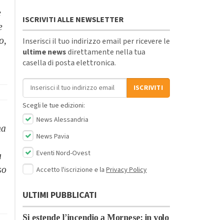
e
ISCRIVITI ALLE NEWSLETTER
e
o,
Inserisci il tuo indirizzo email per ricevere le
ultime news
direttamente nella tua
casella di posta elettronica.
Indirizzo email
ISCRIVITI
Scegli le tue edizioni:
News Alessandria
na
News Pavia
Eventi Nord-Ovest
a
so
Accetto l'iscrizione e la
Privacy Policy
ULTIMI PUBBLICATI
Si estende l’incendio a Mornese: in volo