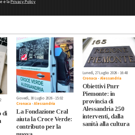
ne e la
Privacy Policy
Lunedì, 27 Luglio 2026 - 16:48
Cronaca
-
Alessandria
Obiettivi Pnrr
Piemonte: in
Giovedì, 30 Luglio 2026 - 15:02
2
provincia di
Cronaca
-
Alessandria
Alessandria 250
La Fondazione Cral
 di
interventi, dalla
aiuta la Croce Verde:
n
sanità alla cultura
contributo per la
nuova