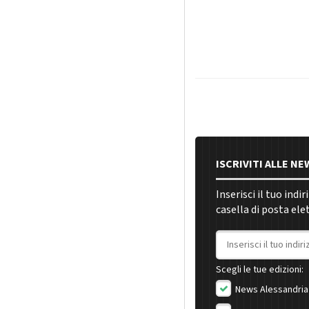
ISCRIVITI ALLE N
Inserisci il tuo indi
casella di posta ele
Indirizzo email
Scegli le tue edizioni:
News Alessandria