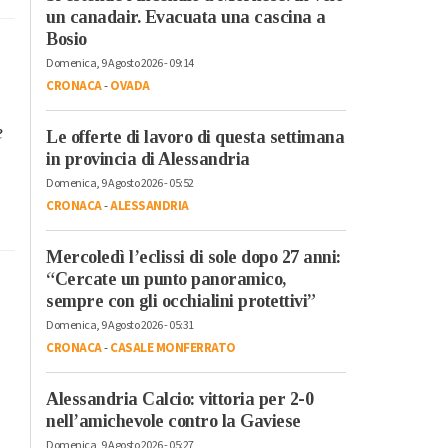
un canadair. Evacuata una cascina a
Bosio
Domenica, 9 Agosto 2026 - 09:14
CRONACA
-
OVADA
e
Le offerte di lavoro di questa settimana
in provincia di Alessandria
Domenica, 9 Agosto 2026 - 05:52
CRONACA
-
ALESSANDRIA
Mercoledì l’eclissi di sole dopo 27 anni:
“Cercate un punto panoramico,
sempre con gli occhialini protettivi”
Domenica, 9 Agosto 2026 - 05:31
CRONACA
-
CASALE MONFERRATO
Alessandria Calcio: vittoria per 2-0
nell’amichevole contro la Gaviese
Domenica, 9 Agosto 2026 - 05:27