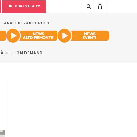
GUARDA LA TV
I CANALI DI RADIO GOLD
TÀ
ON DEMAND