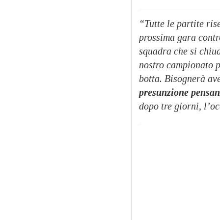
“Tutte le partite ri
prossima gara contr
squadra che si chiud
nostro campionato pa
botta. Bisognerà ave
presunzione pensand
dopo tre giorni, l’o