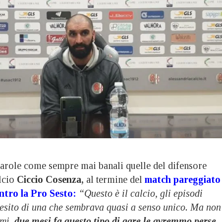
le come sempre mai banali quelle del difensore
lcio
Ciccio Cosenza,
al termine del
match pareggiato
ontro la Pro Sesto
:
“Questo è il calcio, gli episodi
esito di una che sembrava quasi a senso unico. Ma non
mmi,
due mesi fa questo tipo di gare le avremmo perse.