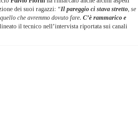
lcio
Fulvio Fiorin
ha rimarcato anche alcuni aspetti
azione dei suoi ragazzi:
“
Il pareggio ci stava stretto
, se
o quello che avremmo dovuto fare.
C’è rammarico e
lineato il tecnico nell’intervista riportata sui canali