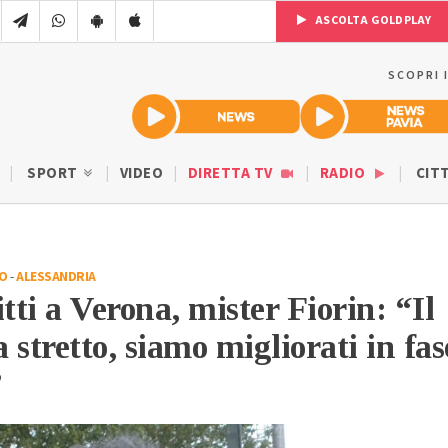
ASCOLTA GOLDPLAY
SCOPRI 
SPORT
VIDEO
DIRETTA TV
RADIO
CIT
IO
-
ALESSANDRIA
tti a Verona, mister Fiorin: “Il
a stretto, siamo migliorati in fas
”