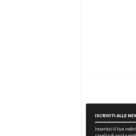
ISCRIVITI ALLE N
Inserisci il tuo indi
casella di posta ele