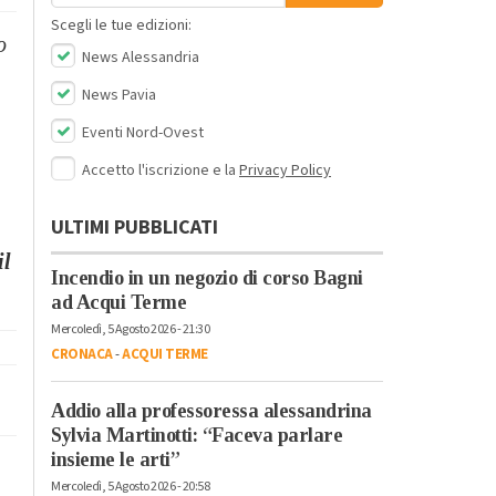
Scegli le tue edizioni:
o
News Alessandria
News Pavia
Eventi Nord-Ovest
Accetto l'iscrizione e la
Privacy Policy
ULTIMI PUBBLICATI
il
Incendio in un negozio di corso Bagni
ad Acqui Terme
Mercoledì, 5 Agosto 2026 - 21:30
CRONACA
-
ACQUI TERME
Addio alla professoressa alessandrina
Sylvia Martinotti: “Faceva parlare
insieme le arti”
Mercoledì, 5 Agosto 2026 - 20:58