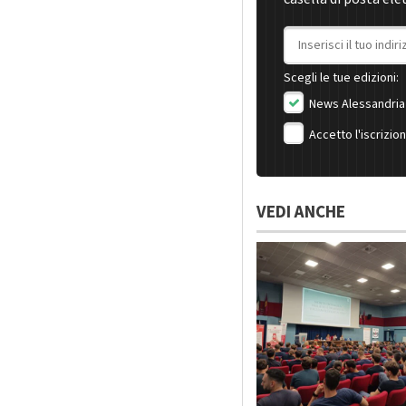
Indirizzo email
Scegli le tue edizioni:
News Alessandria
Accetto l'iscrizio
VEDI ANCHE