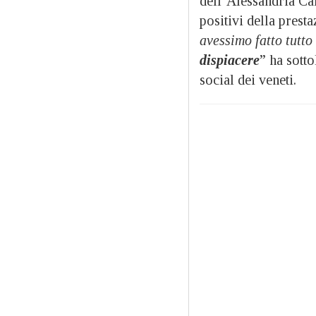
dell’Alessandria Ca
positivi della prest
avessimo fatto tutt
dispiacere
” ha sotto
social dei veneti.