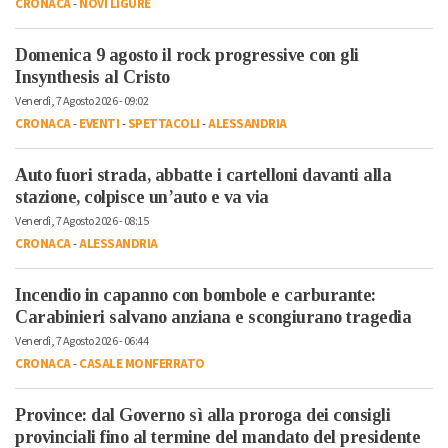
CRONACA
-
NOVI LIGURE
Domenica 9 agosto il rock progressive con gli
Insynthesis al Cristo
Venerdì, 7 Agosto 2026 - 09:02
CRONACA
-
EVENTI
-
SPETTACOLI
-
ALESSANDRIA
Auto fuori strada, abbatte i cartelloni davanti alla
stazione, colpisce un’auto e va via
Venerdì, 7 Agosto 2026 - 08:15
CRONACA
-
ALESSANDRIA
Incendio in capanno con bombole e carburante:
Carabinieri salvano anziana e scongiurano tragedia
Venerdì, 7 Agosto 2026 - 06:44
CRONACA
-
CASALE MONFERRATO
Province: dal Governo sì alla proroga dei consigli
provinciali fino al termine del mandato del presidente