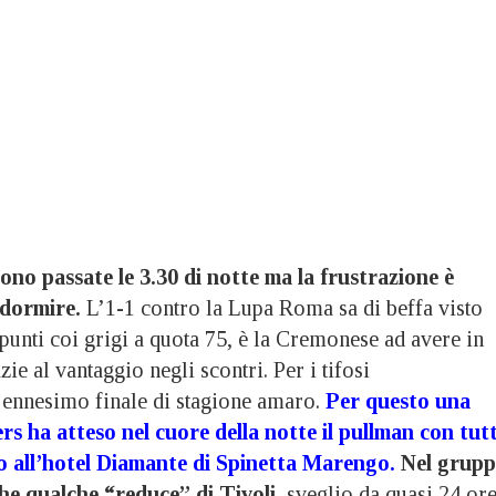
ono passate le 3.30 di notte ma la frustrazione è
dormire.
L’1-1 contro la Lupa Roma sa di beffa visto
 punti coi grigi a quota 75, è la Cremonese ad avere in
ie al vantaggio negli scontri. Per i tifosi
l’ennesimo finale di stagione amaro.
Per questo una
rs ha atteso nel cuore della notte il pullman con tut
to all’hotel Diamante di Spinetta Marengo
.
Nel grup
he qualche “reduce” di Tivoli,
sveglio da quasi 24 ore