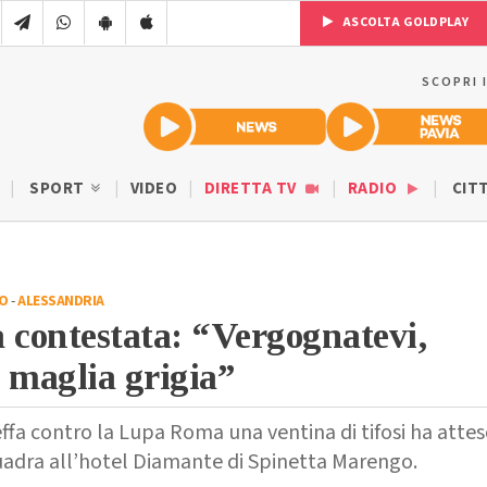
ASCOLTA GOLDPLAY
SCOPRI 
SPORT
VIDEO
DIRETTA TV
RADIO
CIT
IO
-
ALESSANDRIA
 contestata: “Vergognatevi,
a maglia grigia”
ffa contro la Lupa Roma una ventina di tifosi ha atte
uadra all’hotel Diamante di Spinetta Marengo.