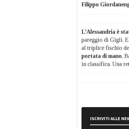
Filippo Giordanen
L’Alessandria è sta
pareggio di Gigli. E
al triplice fischio d
portata di mano
. B
in classifica. Una re
ISCRIVITI ALLE N