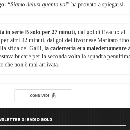
go
:
“Siamo delusi quanto voi
” ha provato a spiegarsi.
ta in serie B solo per 27 minuti
, dal gol di Evacuo al
 per altri 42 minuti, dal gol del livornese Maritato fino
ella sfida del Galli,
la cadetteria era maledettamente 
astava bucare per la seconda volta la squadra penultim
te che non è mai arrivata.
CONDIVIDI
EWSLETTER DI RADIO GOLD