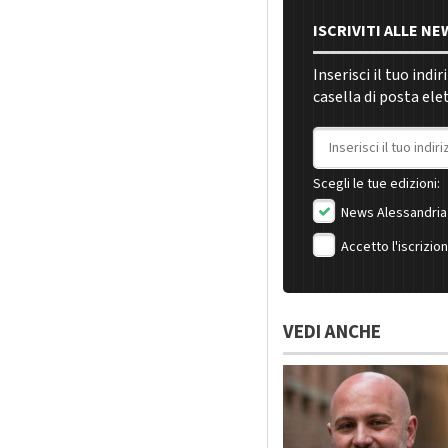
ISCRIVITI ALLE N
Inserisci il tuo indi
casella di posta ele
Indirizzo email
Scegli le tue edizioni:
News Alessandria
Accetto l'iscrizio
VEDI ANCHE