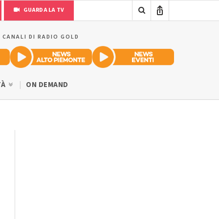
GUARDA LA TV
I CANALI DI RADIO GOLD
TÀ
ON DEMAND