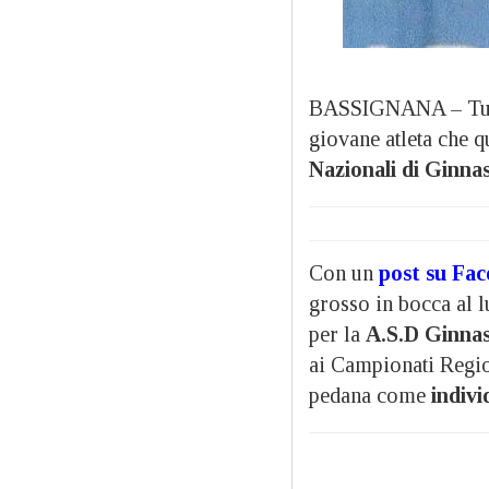
BASSIGNANA – Tutto
giovane atleta che q
Nazionali di Ginna
Con un
post su Fa
grosso in bocca al 
per la
A.S.D Ginnas
ai Campionati Region
pedana come
indivi