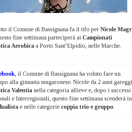
 il Comune di Bassignana fa il tifo per
Nicole Mag
uesto fine settimana parteciperà ai
Campionati
stica Aerobica
a Porto Sant’Elpidio, nelle Marche.
cebook
,
il Comune di Bassignana ha voluto fare un
lupo alla ginnasta mugaronese. Nicole da 2 anni garegg
tica Valentia
nella categoria allieve e, dopo i successi
ali e Interregionali, questo fine settimana scenderà in
dualista
e nelle categorie
coppia trio e gruppo
.