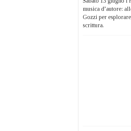
Sabato 13 giugno i r
musica d’autore: all
Gozzi per esplorare 
scrittura.