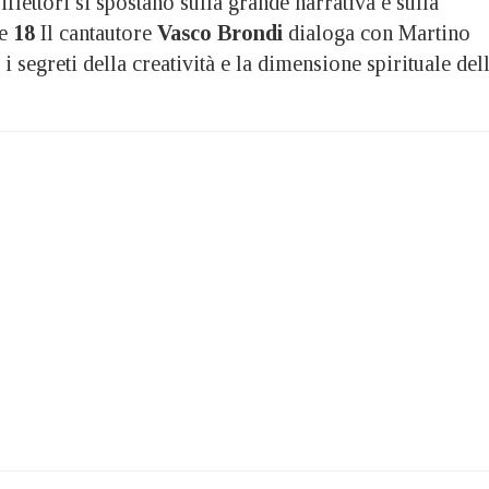
iflettori si spostano sulla grande narrativa e sulla
e
18
Il cantautore
Vasco Brondi
dialoga con Martino
i segreti della creatività e la dimensione spirituale del