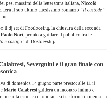
ei pesi massimi della letteratura italiana,
Niccolò
senterà il suo ultimo attesissimo romanzo
“Il custode”
ano.
o il dj set di Footloosing, la chiusura della seconda
a
Paolo Nori
, pronto a guidare il pubblico tra le
to e castigo”
di Dostoevskij.
labresi, Severgnini e il gran finale con
sonica
iva di domenica 14 giugno parte presto: alle
11
il
ore
Mario Calabresi
guiderà un incontro intimo e
e in cui la cronaca quotidiana si trasforma in memoria