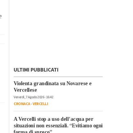
e
ULTIMI PUBBLICATI
Violenta grandinata su Novarese e
Vercellese
Venerdì, 7 Agosto 2026 - 16:42
CRONACA
-
VERCELLI
A Vercelli stop a uso dell’acqua per
situazioni non essenziali. “Evitiamo ogni
forma di spreco”