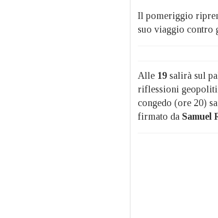
Il pomeriggio ripre
suo viaggio contro g
Alle
19
salirà sul p
riflessioni geopolit
congedo (ore 20) sar
firmato da
Samuel