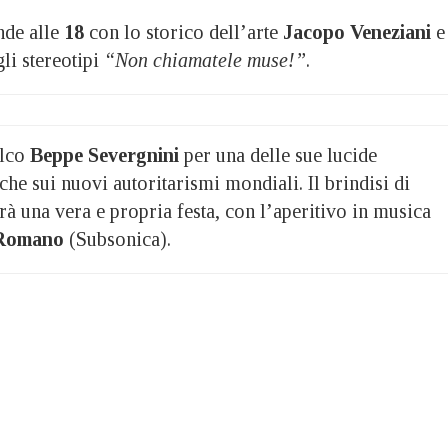
nde alle
18
con lo storico dell’arte
Jacopo Veneziani
e 
li stereotipi
“Non chiamatele muse!”
.
alco
Beppe Severgnini
per una delle sue lucide
iche sui nuovi autoritarismi mondiali. Il brindisi di
à una vera e propria festa, con l’aperitivo in musica
 Romano
(Subsonica).