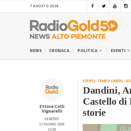
7 AGOSTO 2026
NEWS
CRONACA
POLITICA
EVENTI
EVENTI
-
TEMPO LIBERO
-
AL
Dandini, A
Castello di
Ettore Colli
storie
Vignarelli
VENERDÌ
12 GIUGNO 2026
12:00