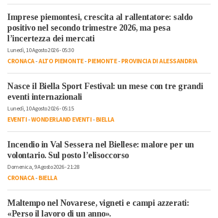
Imprese piemontesi, crescita al rallentatore: saldo
positivo nel secondo trimestre 2026, ma pesa
l’incertezza dei mercati
Lunedì, 10 Agosto 2026 - 05:30
CRONACA
-
ALTO PIEMONTE
-
PIEMONTE
-
PROVINCIA DI ALESSANDRIA
Nasce il Biella Sport Festival: un mese con tre grandi
eventi internazionali
Lunedì, 10 Agosto 2026 - 05:15
EVENTI
-
WONDERLAND EVENTI
-
BIELLA
Incendio in Val Sessera nel Biellese: malore per un
volontario. Sul posto l’elisoccorso
Domenica, 9 Agosto 2026 - 21:28
CRONACA
-
BIELLA
Maltempo nel Novarese, vigneti e campi azzerati:
«Perso il lavoro di un anno».