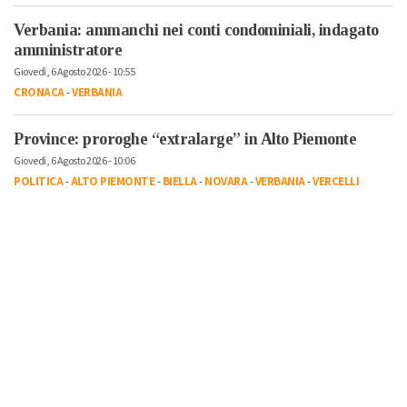
Verbania: ammanchi nei conti condominiali, indagato
amministratore
Giovedì, 6 Agosto 2026 - 10:55
CRONACA
-
VERBANIA
Province: proroghe “extralarge” in Alto Piemonte
Giovedì, 6 Agosto 2026 - 10:06
POLITICA
-
ALTO PIEMONTE
-
BIELLA
-
NOVARA
-
VERBANIA
-
VERCELLI