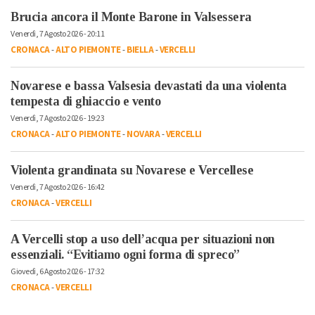
Brucia ancora il Monte Barone in Valsessera
Venerdì, 7 Agosto 2026 - 20:11
CRONACA
-
ALTO PIEMONTE
-
BIELLA
-
VERCELLI
Novarese e bassa Valsesia devastati da una violenta
tempesta di ghiaccio e vento
Venerdì, 7 Agosto 2026 - 19:23
CRONACA
-
ALTO PIEMONTE
-
NOVARA
-
VERCELLI
Violenta grandinata su Novarese e Vercellese
Venerdì, 7 Agosto 2026 - 16:42
CRONACA
-
VERCELLI
A Vercelli stop a uso dell’acqua per situazioni non
essenziali. “Evitiamo ogni forma di spreco”
Giovedì, 6 Agosto 2026 - 17:32
CRONACA
-
VERCELLI