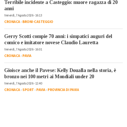
Terribile incidente a Casteggio: muore ragazza di 20
anni
Venerdì, 7 Agosto 2026 - 16:13
CRONACA
-
BRONI-CASTEGGIO
Gerry Scotti compie 70 anni: i simpatici auguri del
comico e imitatore novese Claudio Lauretta
Venerdì, 7 Agosto 2026 - 16:01
CRONACA
-
PAVIA
Gioisce anche il Pavese: Kelly Doualla nella storia, è
bronzo nei 100 metri ai Mondiali under 20
Venerdì, 7 Agosto 2026 - 12:40
CRONACA
-
SPORT
-
PAVIA
-
PROVINCIA DI PAVIA