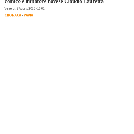
comico e imitatore novese Claudio Lauretta
Venerdì, 7 Agosto 2026 - 16:01
CRONACA
-
PAVIA