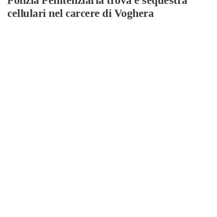
Polizia Penitenziaria trova e sequestra
cellulari nel carcere di Voghera