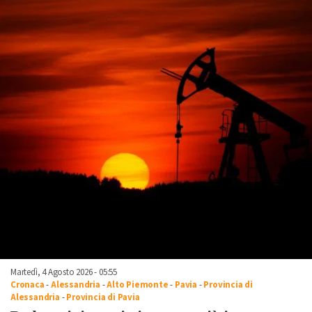
Martedì, 4 Agosto 2026 - 05:55
Cronaca
-
Alessandria
-
Alto Piemonte
-
Pavia
-
Provincia di
Alessandria
-
Provincia di Pavia