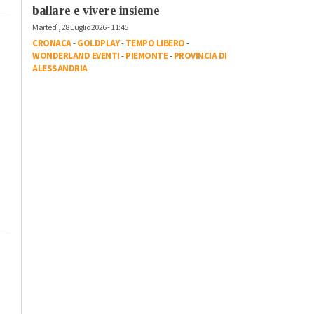
ballare e vivere insieme
Martedì, 28 Luglio 2026 - 11:45
CRONACA
-
GOLDPLAY
-
TEMPO LIBERO
-
WONDERLAND EVENTI
-
PIEMONTE
-
PROVINCIA DI
ALESSANDRIA