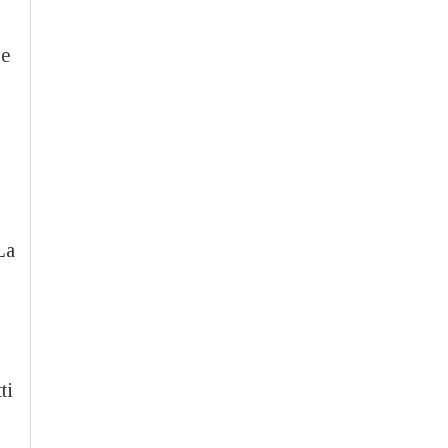
 e
La
ti