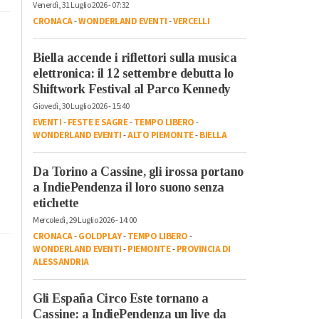
Venerdì, 31 Luglio 2026 - 07:32
CRONACA
-
WONDERLAND EVENTI
-
VERCELLI
Biella accende i riflettori sulla musica
elettronica: il 12 settembre debutta lo
Shiftwork Festival al Parco Kennedy
Giovedì, 30 Luglio 2026 - 15:40
EVENTI
-
FESTE E SAGRE
-
TEMPO LIBERO
-
WONDERLAND EVENTI
-
ALTO PIEMONTE
-
BIELLA
Da Torino a Cassine, gli irossa portano
a IndiePendenza il loro suono senza
etichette
Mercoledì, 29 Luglio 2026 - 14:00
CRONACA
-
GOLDPLAY
-
TEMPO LIBERO
-
WONDERLAND EVENTI
-
PIEMONTE
-
PROVINCIA DI
ALESSANDRIA
Gli España Circo Este tornano a
Cassine: a IndiePendenza un live da