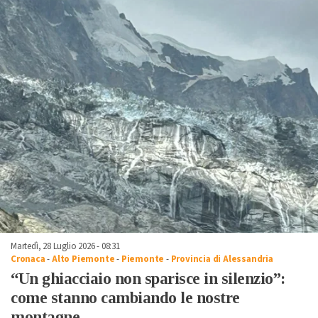
Martedì, 28 Luglio 2026 - 08:31
Cronaca
-
Alto Piemonte
-
Piemonte
-
Provincia di Alessandria
“Un ghiacciaio non sparisce in silenzio”:
come stanno cambiando le nostre
montagne