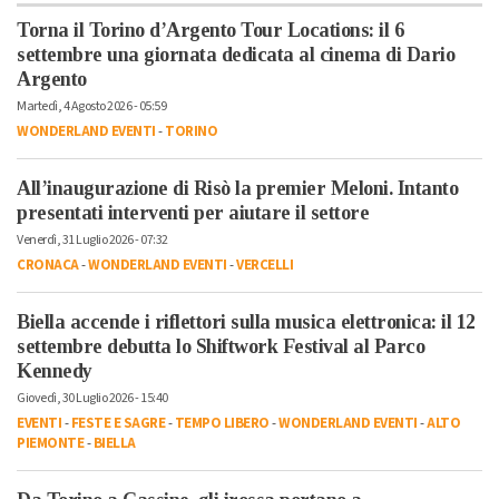
Torna il Torino d’Argento Tour Locations: il 6
settembre una giornata dedicata al cinema di Dario
Argento
Martedì, 4 Agosto 2026 - 05:59
WONDERLAND EVENTI
-
TORINO
All’inaugurazione di Risò la premier Meloni. Intanto
presentati interventi per aiutare il settore
Venerdì, 31 Luglio 2026 - 07:32
CRONACA
-
WONDERLAND EVENTI
-
VERCELLI
Biella accende i riflettori sulla musica elettronica: il 12
settembre debutta lo Shiftwork Festival al Parco
Kennedy
Giovedì, 30 Luglio 2026 - 15:40
EVENTI
-
FESTE E SAGRE
-
TEMPO LIBERO
-
WONDERLAND EVENTI
-
ALTO
PIEMONTE
-
BIELLA