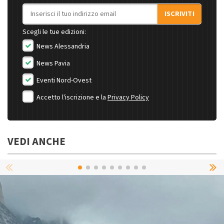
Indirizzo email
ISCRIVITI
Scegli le tue edizioni:
News Alessandria
News Pavia
Eventi Nord-Ovest
Accetto l'iscrizione e la
Privacy Policy
VEDI ANCHE