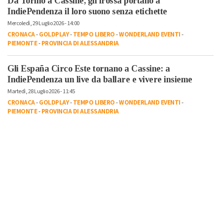
Da Torino a Cassine, gli irossa portano a
IndiePendenza il loro suono senza etichette
Mercoledì, 29 Luglio 2026 - 14:00
CRONACA
-
GOLDPLAY
-
TEMPO LIBERO
-
WONDERLAND EVENTI
-
PIEMONTE
-
PROVINCIA DI ALESSANDRIA
Gli España Circo Este tornano a Cassine: a
IndiePendenza un live da ballare e vivere insieme
Martedì, 28 Luglio 2026 - 11:45
CRONACA
-
GOLDPLAY
-
TEMPO LIBERO
-
WONDERLAND EVENTI
-
PIEMONTE
-
PROVINCIA DI ALESSANDRIA