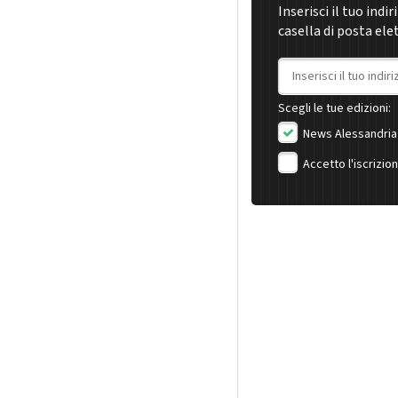
Inserisci il tuo indi
casella di posta ele
Indirizzo email
Scegli le tue edizioni:
News Alessandria
Accetto l'iscrizio