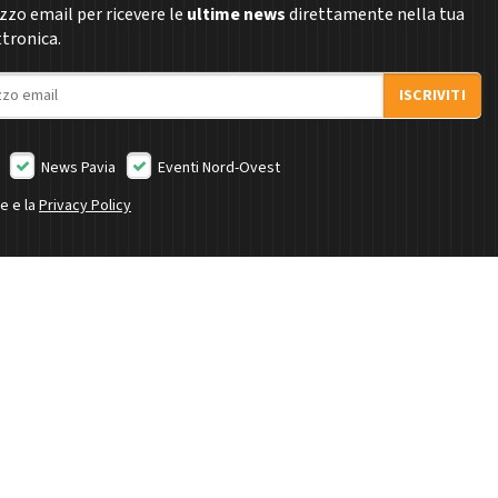
rizzo email per ricevere le
ultime news
direttamente nella tua
ttronica.
ISCRIVITI
News Pavia
Eventi Nord-Ovest
ne e la
Privacy Policy