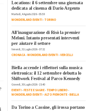
Locations: il 6 settembre una giornata
dedicata al cinema di Dario Argento
Martedì, 4 Agosto 2026 - 05:59
WONDERLAND EVENTI
-
TORINO
All’inaugurazione di Risò la premier
Meloni. Intanto presentati interventi
per aiutare il settore
Venerdì, 31 Luglio 2026 - 07:32
CRONACA
-
WONDERLAND EVENTI
-
VERCELLI
Biella accende i riflettori sulla musica
elettronica: il 12 settembre debutta lo
Shiftwork Festival al Parco Kennedy
Giovedì, 30 Luglio 2026 - 15:40
e
EVENTI
-
FESTE E SAGRE
-
TEMPO LIBERO
-
WONDERLAND EVENTI
-
ALTO PIEMONTE
-
BIELLA
Da Torino a Cassine, gli irossa portano
i