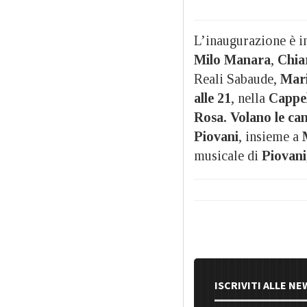
L’inaugurazione è 
Milo Manara
,
Chia
Reali Sabaude,
Mar
alle 21
, nella
Cappel
Rosa. Volano le ca
Piovani
, insieme a
musicale di
Piovani
ISCRIVITI ALLE N