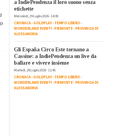
a IndiePendenza il loro suono senza
etichette
a
Mercoledì, 29 Luglio 2026 - 14:00
to
CRONACA
-
GOLDPLAY
-
TEMPO LIBERO
-
WONDERLAND EVENTI
-
PIEMONTE
-
PROVINCIA DI
ALESSANDRIA
Gli España Circo Este tornano a
Cassine: a IndiePendenza un live da
ballare e vivere insieme
Martedì, 28 Luglio 2026 - 11:45
CRONACA
-
GOLDPLAY
-
TEMPO LIBERO
-
WONDERLAND EVENTI
-
PIEMONTE
-
PROVINCIA DI
ALESSANDRIA