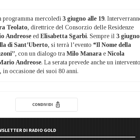
in programma mercoledì
3 giugno alle 19
. Interverrann
ra Teolato
, direttrice del Consorzio delle Residenze
io Andreose
ed
Elisabetta Sgarbi
. Sempre il
3 giugno
la di Sant’Uberto
, si terrà l’evento
“Il Nome della
nzoni”
, con un dialogo tra
Milo Manara
e
Nicola
Mario Andreose
. La serata prevede anche un intervent
, in occasione dei suoi 80 anni.
CONDIVIDI
EWSLETTER DI RADIO GOLD