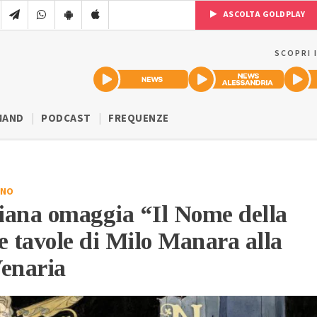
ASCOLTA GOLDPLAY
SCOPRI 
MAND
PODCAST
FREQUENZE
INO
iana omaggia “Il Nome della
e tavole di Milo Manara alla
Venaria