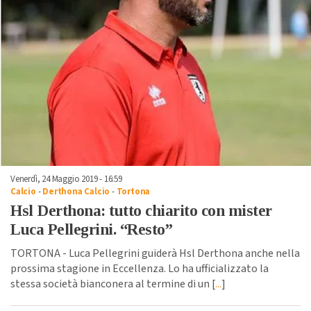
Venerdì, 24 Maggio 2019 - 16:59
Calcio
-
Derthona Calcio
-
Tortona
Hsl Derthona: tutto chiarito con mister
Luca Pellegrini. “Resto”
TORTONA - Luca Pellegrini guiderà Hsl Derthona anche nella
prossima stagione in Eccellenza. Lo ha ufficializzato la
stessa società bianconera al termine di un [
...
]