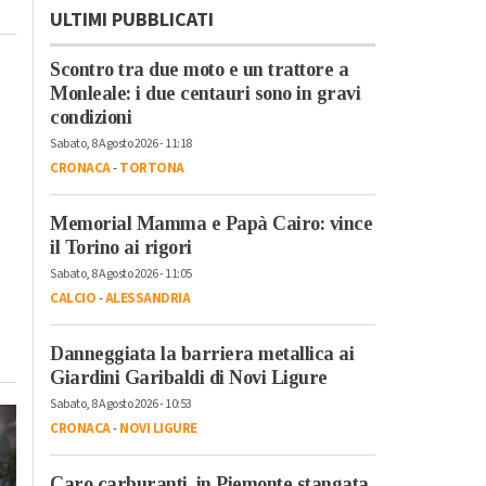
ULTIMI PUBBLICATI
Scontro tra due moto e un trattore a
Monleale: i due centauri sono in gravi
condizioni
Sabato, 8 Agosto 2026 - 11:18
CRONACA
-
TORTONA
Memorial Mamma e Papà Cairo: vince
il Torino ai rigori
Sabato, 8 Agosto 2026 - 11:05
CALCIO
-
ALESSANDRIA
Danneggiata la barriera metallica ai
Giardini Garibaldi di Novi Ligure
Sabato, 8 Agosto 2026 - 10:53
CRONACA
-
NOVI LIGURE
Caro carburanti, in Piemonte stangata