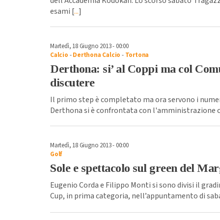
dell’Accademia Kodokan. Lo scorso sabato i ragazz
esami [
...
]
Martedì, 18 Giugno 2013 - 00:00
Calcio
-
Derthona Calcio
-
Tortona
Derthona: si’ al Coppi ma col Com
discutere
Il primo step è completato ma ora servono i numeri
Derthona si è confrontata con l'amministrazione c
Martedì, 18 Giugno 2013 - 00:00
Golf
Sole e spettacolo sul green del Ma
Eugenio Corda e Filippo Monti si sono divisi il gradi
Cup, in prima categoria, nell’appuntamento di sab