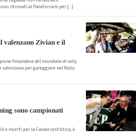
sono ritrovati al PalaFerraris per [
...
]
l valenzano Zivian e il
pione finlandese del mondiale di rally
er valenzano per gareggiare nel Rally
nning sono campionati
ili e incerti per la Casale cestistica, è