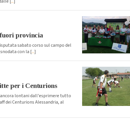
alle [
...
]
fuori provincia
 disputata sabato corso sul campo del
 snodata con la [
...
]
fitte per i Centurions
ancora lontani dall'esprimere tutto
ff dei Centurions Alessandria, al