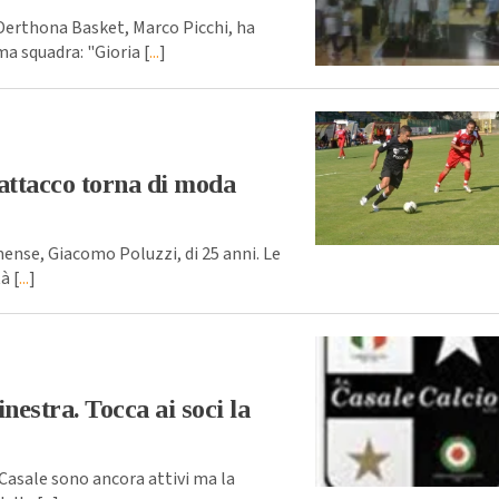
i Derthona Basket, Marco Picchi, ha
ma squadra: "Gioria [
...
]
 attacco torna di moda
mense, Giacomo Poluzzi, di 25 anni. Le
à [
...
]
inestra. Tocca ai soci la
l Casale sono ancora attivi ma la