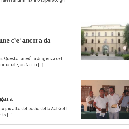
i alessandrini hanno superato gli
une c’e’ ancora da
. Questo lunedì la dirigenza del
omunale, un faccia [
...
]
rgara
no più alto del podio della ACI Golf
ato [
...
]