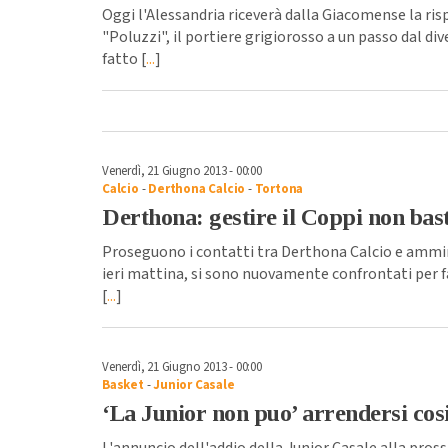
Oggi l'Alessandria riceverà dalla Giacomense la ri
"Poluzzi", il portiere grigiorosso a un passo dal d
fatto [
...
]
Venerdì, 21 Giugno 2013 - 00:00
Calcio
-
Derthona Calcio
-
Tortona
Derthona: gestire il Coppi non bast
Proseguono i contatti tra Derthona Calcio e ammi
ieri mattina, si sono nuovamente confrontati per f
[
...
]
Venerdì, 21 Giugno 2013 - 00:00
Basket
-
Junior Casale
‘La Junior non puo’ arrendersi cosi
L'annuncio dell'addio della Junior Casale alla pro