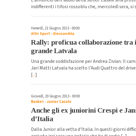
indifferenti i tifosi rossoblu che, mercoledì sera, si 
Venerdì, 21 Giugno 2013 - 00:00
Altri Sport
-
Alessandria
Rally: proficua collaborazione tra i
grande Latvala
Una grande soddisfazione per Andrea Zivian. Il cam
Jari Matti Latvala ha scelto l'Audi Quattro del driv
[
...
]
Giovedì, 20 Giugno 2013 - 00:00
Basket
-
Junior Casale
Anche gli ex juniorini Crespi e Ja
d’Italia
Dalla Junior alla vetta d'Italia. In questi giorni diffic
arrivata ieri sera una notizia che ha di certo [
...
]