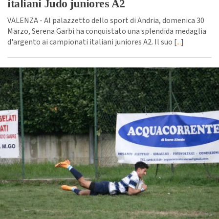
italiani Judo juniores A2
VALENZA - Al palazzetto dello sport di Andria, domenica 30
Marzo, Serena Garbi ha conquistato una splendida medaglia
d'argento ai campionati italiani juniores A2. Il suo [
...
]