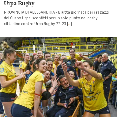
Urpa Rugby
PROVINCIA DI ALESSANDRIA - Brutta giornata per i ragazzi
del Cuspo Urpa, sconfitti per un solo punto nel derby
cittadino contro Urpa Rugby. 22-23 [
...
]