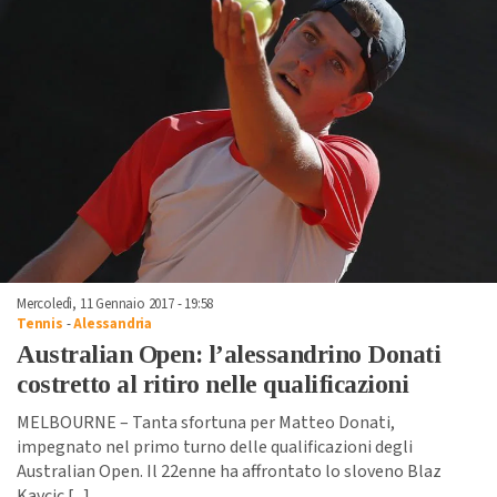
Mercoledì, 11 Gennaio 2017 - 19:58
Tennis
-
Alessandria
Australian Open: l’alessandrino Donati
costretto al ritiro nelle qualificazioni
MELBOURNE – Tanta sfortuna per Matteo Donati,
impegnato nel primo turno delle qualificazioni degli
Australian Open. Il 22enne ha affrontato lo sloveno Blaz
Kavcic [
...
]