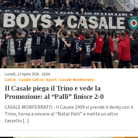
Lunedì, 13 Aprile 2026 - 18:04
Calcio
-
Casale Calcio
-
Sport
-
Casale Monferrato
Il Casale piega il Trino e vede la
Promozione: al “Palli” finisce 2-0
CASALE MONFERRATO - Il Casale 1909 si prende il derby con il
Trino, torna a vincere al “Natal Palli” e mette un altro
tassello [
...
]