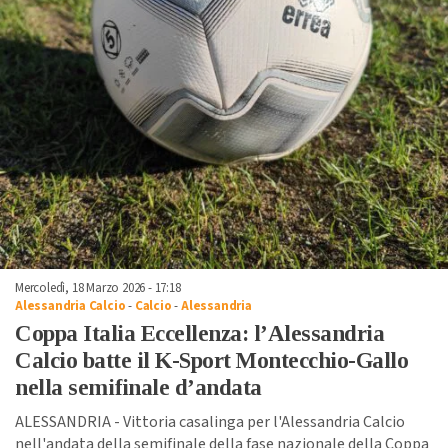
Mercoledì, 18 Marzo 2026 - 17:18
Alessandria Calcio
-
Calcio
-
Alessandria
Coppa Italia Eccellenza: l’Alessandria
Calcio batte il K-Sport Montecchio-Gallo
nella semifinale d’andata
ALESSANDRIA - Vittoria casalinga per l'Alessandria Calcio
nell'andata della semifinale della fase nazionale della Coppa