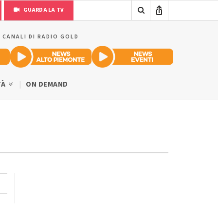
GUARDA LA TV
I CANALI DI RADIO GOLD
TÀ
ON DEMAND