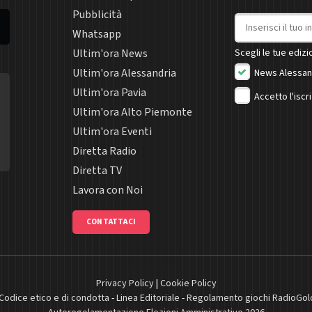
Pubblicità
Indirizzo email
Whatsapp
Ultim'ora News
Scegli le tue edizio
Ultim'ora Alessandria
News Alessan
Ultim'ora Pavia
Accetto l'iscr
Ultim'ora Alto Piemonte
Ultim'ora Eventi
Diretta Radio
Diretta TV
Lavora con Noi
CONTATTACI
Privacy Policy
|
Cookie Policy
Codice etico e di condotta
-
Linea Editoriale
-
Regolamento giochi RadioGol