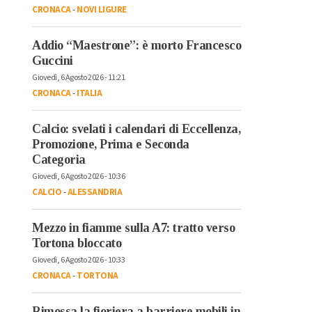
CRONACA
-
NOVI LIGURE
Addio “Maestrone”: è morto Francesco
Guccini
Giovedì, 6 Agosto 2026 - 11:21
CRONACA
-
ITALIA
Calcio: svelati i calendari di Eccellenza,
Promozione, Prima e Seconda
Categoria
Giovedì, 6 Agosto 2026 - 10:36
CALCIO
-
ALESSANDRIA
Mezzo in fiamme sulla A7: tratto verso
Tortona bloccato
Giovedì, 6 Agosto 2026 - 10:33
CRONACA
-
TORTONA
Rimossa la fioriera a barriere mobili in