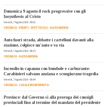
Domenica 9 agosto il rock progressive con gli
Insynthesis al Cristo
Venerdì, 7 Agosto 2026 - 09:02
CRONACA
-
EVENTI
-
SPETTACOLI
-
ALESSANDRIA
Auto fuori strada, abbatte i cartelloni davanti alla
stazione, colpisce un’auto e va via
Venerdì, 7 Agosto 2026 - 08:15
CRONACA
-
ALESSANDRIA
Incendio in capanno con bombole e carburante:
Carabinieri salvano anziana e scongiurano tragedia
Venerdì, 7 Agosto 2026 - 06:44
CRONACA
-
CASALE MONFERRATO
Province: dal Governo sì alla proroga dei consigli
provinciali fino al termine del mandato del presidente