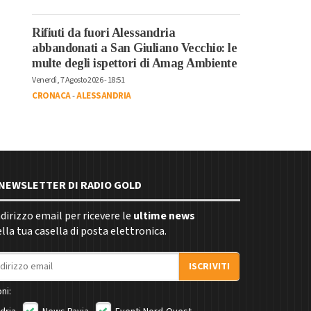
Rifiuti da fuori Alessandria
abbandonati a San Giuliano Vecchio: le
multe degli ispettori di Amag Ambiente
Venerdì, 7 Agosto 2026 - 18:51
CRONACA
-
ALESSANDRIA
E NEWSLETTER DI RADIO GOLD
indirizzo email per ricevere le
ultime news
la tua casella di posta elettronica.
ISCRIVITI
ni: