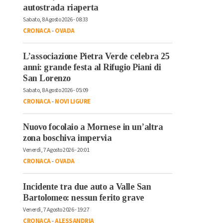
autostrada riaperta
Sabato, 8 Agosto 2026 - 08:33
CRONACA
-
OVADA
L’associazione Pietra Verde celebra 25
anni: grande festa al Rifugio Piani di
San Lorenzo
Sabato, 8 Agosto 2026 - 05:09
CRONACA
-
NOVI LIGURE
Nuovo focolaio a Mornese in un’altra
zona boschiva impervia
Venerdì, 7 Agosto 2026 - 20:01
CRONACA
-
OVADA
Incidente tra due auto a Valle San
Bartolomeo: nessun ferito grave
Venerdì, 7 Agosto 2026 - 19:27
CRONACA
-
ALESSANDRIA