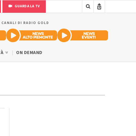
GUARDA LA TV
I CANALI DI RADIO GOLD
TÀ
ON DEMAND