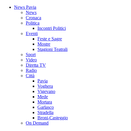
News Pavia
News
Cronaca
Politica
Incontri Politici
Eventi
Feste e Sagre
Mostre
Stagioni Teatrali
Sport
Video
Diretta TV
Radio
Città
Pavia
Voghera
Vigevano
Mede
Mortara
Garlasco
Stradella
Broni-Casteggio
On Demand