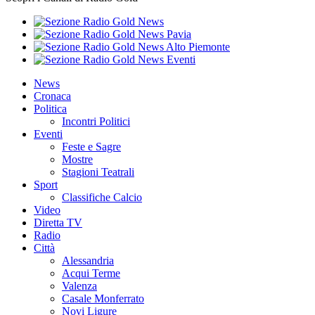
News
Cronaca
Politica
Incontri Politici
Eventi
Feste e Sagre
Mostre
Stagioni Teatrali
Sport
Classifiche Calcio
Video
Diretta TV
Radio
Città
Alessandria
Acqui Terme
Valenza
Casale Monferrato
Novi Ligure