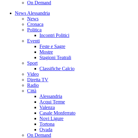
On Demand
News Alessandria
News
Cronaca
Politica
Incontri Politici
Eventi
Feste e Sagre
Mostre
Stagioni Teatrali
Sport
Classifiche Calcio
Video
Diretta TV
Radio
Città
Alessandria
Acqui Terme
Valenza
Casale Monferrato
Novi Ligure
Tortona
Ovada
On Demand