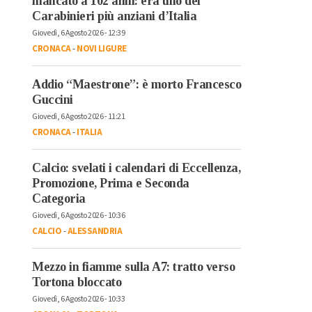
mancato a 102 anni: era uno dei
Carabinieri più anziani d’Italia
Giovedì, 6 Agosto 2026 - 12:39
CRONACA
-
NOVI LIGURE
Addio “Maestrone”: è morto Francesco
Guccini
Giovedì, 6 Agosto 2026 - 11:21
CRONACA
-
ITALIA
Calcio: svelati i calendari di Eccellenza,
Promozione, Prima e Seconda
Categoria
Giovedì, 6 Agosto 2026 - 10:36
CALCIO
-
ALESSANDRIA
Mezzo in fiamme sulla A7: tratto verso
Tortona bloccato
Giovedì, 6 Agosto 2026 - 10:33