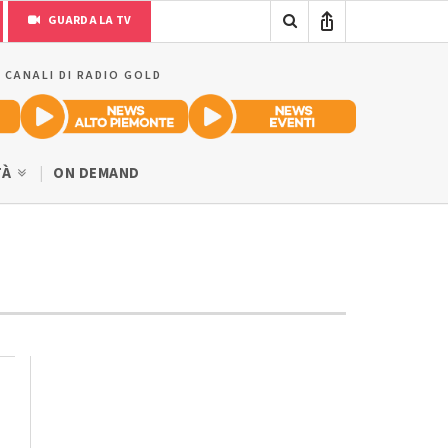
GUARDA LA TV
I CANALI DI RADIO GOLD
TÀ
ON DEMAND