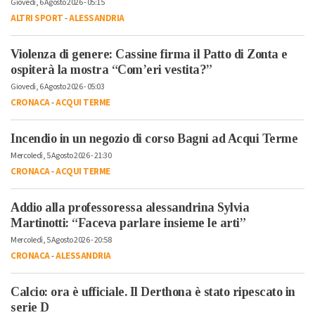
Giovedì, 6 Agosto 2026 - 05:15
ALTRI SPORT
-
ALESSANDRIA
Violenza di genere: Cassine firma il Patto di Zonta e
ospiterà la mostra “Com’eri vestita?”
Giovedì, 6 Agosto 2026 - 05:03
CRONACA
-
ACQUI TERME
Incendio in un negozio di corso Bagni ad Acqui Terme
Mercoledì, 5 Agosto 2026 - 21:30
CRONACA
-
ACQUI TERME
Addio alla professoressa alessandrina Sylvia
Martinotti: “Faceva parlare insieme le arti”
Mercoledì, 5 Agosto 2026 - 20:58
CRONACA
-
ALESSANDRIA
Calcio: ora è ufficiale. Il Derthona è stato ripescato in
serie D