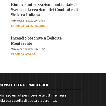
Rinnovo autorizzazione ambientale a
Syensqo: la reazione dei Comitati e di
Sinistra Italiana
Mercoledì, 5 Agosto 2026 - 18:59
CRONACA
-
ALESSANDRIA
Incendio boschivo a Belforte
Monferrato
Mercoledì, 5 Agosto 2026 - 17:52
CRONACA
-
OVADA
E NEWSLETTER DI RADIO GOLD
indirizzo email per ricevere le
ultime news
la tua casella di posta elettronica.