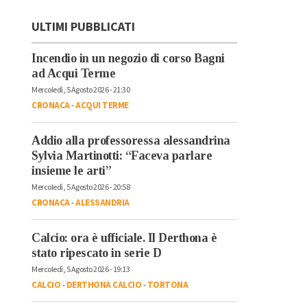
ULTIMI PUBBLICATI
Incendio in un negozio di corso Bagni
ad Acqui Terme
Mercoledì, 5 Agosto 2026 - 21:30
CRONACA
-
ACQUI TERME
Addio alla professoressa alessandrina
Sylvia Martinotti: “Faceva parlare
insieme le arti”
Mercoledì, 5 Agosto 2026 - 20:58
CRONACA
-
ALESSANDRIA
Calcio: ora è ufficiale. Il Derthona è
stato ripescato in serie D
Mercoledì, 5 Agosto 2026 - 19:13
CALCIO
-
DERTHONA CALCIO
-
TORTONA