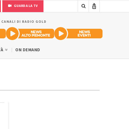
GUARDA LA TV
I CANALI DI RADIO GOLD
TÀ
ON DEMAND