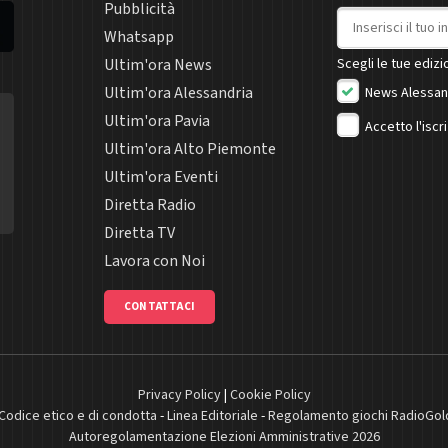
Pubblicità
Indirizzo email
Whatsapp
Ultim'ora News
Scegli le tue edizio
Ultim'ora Alessandria
News Alessan
Ultim'ora Pavia
Accetto l'iscr
Ultim'ora Alto Piemonte
Ultim'ora Eventi
Diretta Radio
Diretta TV
Lavora con Noi
CONTATTACI
Privacy Policy
|
Cookie Policy
Codice etico e di condotta
-
Linea Editoriale
-
Regolamento giochi RadioGol
Autoregolamentazione Elezioni Amministrative 2026