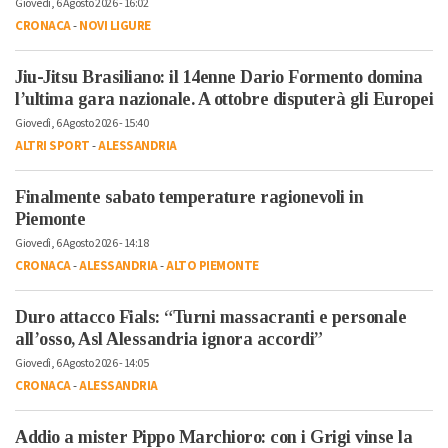
Giovedì, 6 Agosto 2026 - 16:02
CRONACA
-
NOVI LIGURE
Jiu-Jitsu Brasiliano: il 14enne Dario Formento domina
l’ultima gara nazionale. A ottobre disputerà gli Europei
Giovedì, 6 Agosto 2026 - 15:40
ALTRI SPORT
-
ALESSANDRIA
Finalmente sabato temperature ragionevoli in
Piemonte
Giovedì, 6 Agosto 2026 - 14:18
CRONACA
-
ALESSANDRIA
-
ALTO PIEMONTE
Duro attacco Fials: “Turni massacranti e personale
all’osso, Asl Alessandria ignora accordi”
Giovedì, 6 Agosto 2026 - 14:05
CRONACA
-
ALESSANDRIA
Addio a mister Pippo Marchioro: con i Grigi vinse la