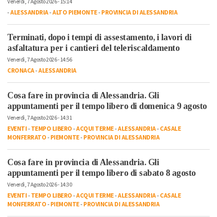
Venerdì, 7 Agosto 2026 - 15:14
-
ALESSANDRIA
-
ALTO PIEMONTE
-
PROVINCIA DI ALESSANDRIA
Terminati, dopo i tempi di assestamento, i lavori di
asfaltatura per i cantieri del teleriscaldamento
Venerdì, 7 Agosto 2026 - 14:56
CRONACA
-
ALESSANDRIA
Cosa fare in provincia di Alessandria. Gli
appuntamenti per il tempo libero di domenica 9 agosto
Venerdì, 7 Agosto 2026 - 14:31
EVENTI
-
TEMPO LIBERO
-
ACQUI TERME
-
ALESSANDRIA
-
CASALE
MONFERRATO
-
PIEMONTE
-
PROVINCIA DI ALESSANDRIA
Cosa fare in provincia di Alessandria. Gli
appuntamenti per il tempo libero di sabato 8 agosto
Venerdì, 7 Agosto 2026 - 14:30
EVENTI
-
TEMPO LIBERO
-
ACQUI TERME
-
ALESSANDRIA
-
CASALE
MONFERRATO
-
PIEMONTE
-
PROVINCIA DI ALESSANDRIA