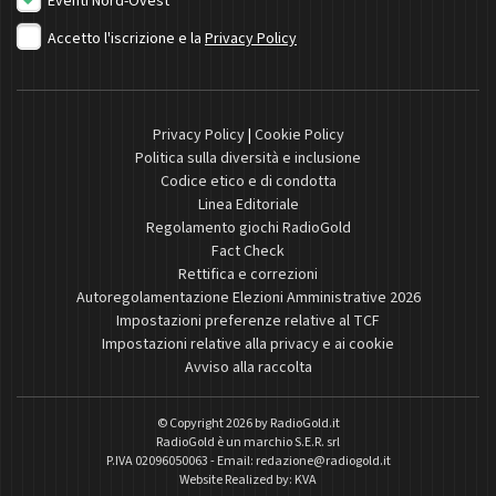
Eventi Nord-Ovest
Accetto l'iscrizione e la
Privacy Policy
Privacy Policy
|
Cookie Policy
Politica sulla diversità e inclusione
Codice etico e di condotta
Linea Editoriale
Regolamento giochi RadioGold
Fact Check
Rettifica e correzioni
Autoregolamentazione Elezioni Amministrative 2026
Impostazioni preferenze relative al TCF
Impostazioni relative alla privacy e ai cookie
Avviso alla raccolta
© Copyright 2026 by
RadioGold.it
RadioGold è un marchio S.E.R. srl
P.IVA 02096050063 - Email:
redazione@radiogold.it
Website Realized by:
KVA