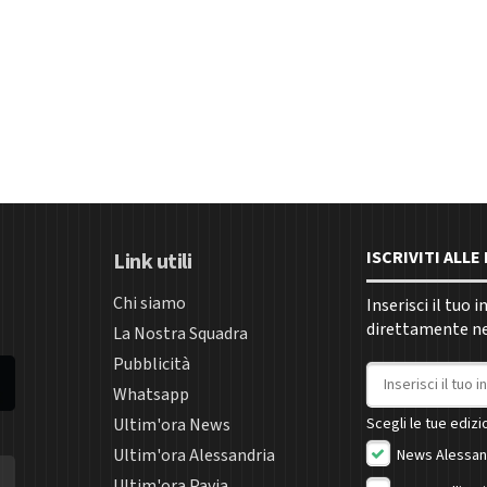
ISCRIVITI ALL
Link utili
Chi siamo
Inserisci il tuo 
direttamente nel
La Nostra Squadra
Pubblicità
Indirizzo email
Whatsapp
Ultim'ora News
Scegli le tue edizio
Ultim'ora Alessandria
News Alessan
Ultim'ora Pavia