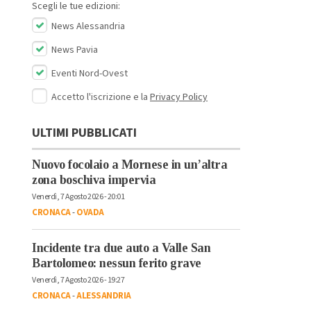
Scegli le tue edizioni:
News Alessandria
News Pavia
Eventi Nord-Ovest
Accetto l'iscrizione e la
Privacy Policy
ULTIMI PUBBLICATI
Nuovo focolaio a Mornese in un’altra
zona boschiva impervia
Venerdì, 7 Agosto 2026 - 20:01
CRONACA
-
OVADA
Incidente tra due auto a Valle San
Bartolomeo: nessun ferito grave
Venerdì, 7 Agosto 2026 - 19:27
CRONACA
-
ALESSANDRIA