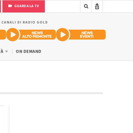
GUARDA LA TV
I CANALI DI RADIO GOLD
TÀ
ON DEMAND