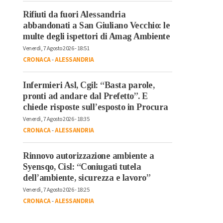
Rifiuti da fuori Alessandria
abbandonati a San Giuliano Vecchio: le
multe degli ispettori di Amag Ambiente
Venerdì, 7 Agosto 2026 - 18:51
CRONACA
-
ALESSANDRIA
Infermieri Asl, Cgil: “Basta parole,
pronti ad andare dal Prefetto”. E
chiede risposte sull’esposto in Procura
Venerdì, 7 Agosto 2026 - 18:35
CRONACA
-
ALESSANDRIA
Rinnovo autorizzazione ambiente a
Syensqo, Cisl: “Coniugati tutela
dell’ambiente, sicurezza e lavoro”
Venerdì, 7 Agosto 2026 - 18:25
CRONACA
-
ALESSANDRIA