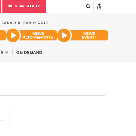
GUARDA LA TV
I CANALI DI RADIO GOLD
TÀ
ON DEMAND