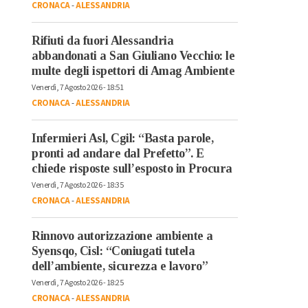
CRONACA
-
ALESSANDRIA
Rifiuti da fuori Alessandria
abbandonati a San Giuliano Vecchio: le
multe degli ispettori di Amag Ambiente
Venerdì, 7 Agosto 2026 - 18:51
CRONACA
-
ALESSANDRIA
Infermieri Asl, Cgil: “Basta parole,
pronti ad andare dal Prefetto”. E
chiede risposte sull’esposto in Procura
Venerdì, 7 Agosto 2026 - 18:35
CRONACA
-
ALESSANDRIA
Rinnovo autorizzazione ambiente a
Syensqo, Cisl: “Coniugati tutela
dell’ambiente, sicurezza e lavoro”
Venerdì, 7 Agosto 2026 - 18:25
CRONACA
-
ALESSANDRIA