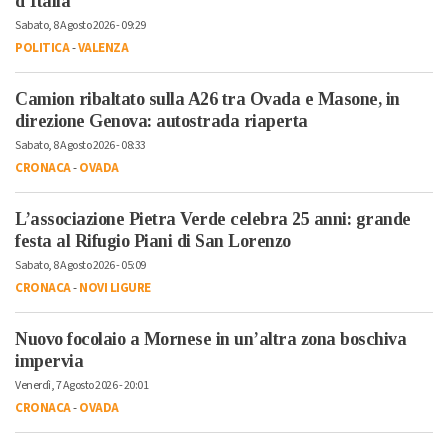
d’Italia
Sabato, 8 Agosto 2026 - 09:29
POLITICA
-
VALENZA
Camion ribaltato sulla A26 tra Ovada e Masone, in
direzione Genova: autostrada riaperta
Sabato, 8 Agosto 2026 - 08:33
CRONACA
-
OVADA
L’associazione Pietra Verde celebra 25 anni: grande
festa al Rifugio Piani di San Lorenzo
Sabato, 8 Agosto 2026 - 05:09
CRONACA
-
NOVI LIGURE
Nuovo focolaio a Mornese in un’altra zona boschiva
impervia
Venerdì, 7 Agosto 2026 - 20:01
CRONACA
-
OVADA