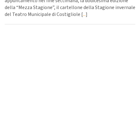
appuntamento nel fine settimana, la dodicesima edizione
della “Mezza Stagione”, il cartellone della Stagione invernale
del Teatro Municipale di Costigliole [
...
]