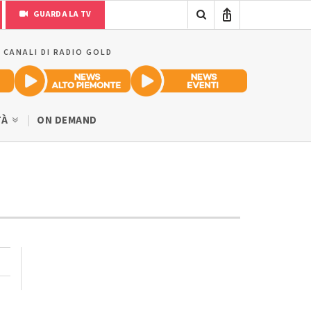
GUARDA LA TV
I CANALI DI RADIO GOLD
TÀ
ON DEMAND