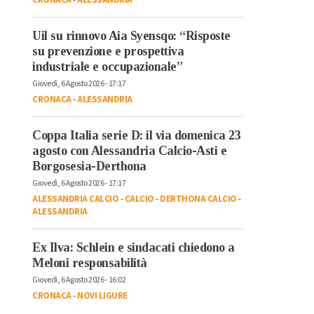
Uil su rinnovo Aia Syensqo: “Risposte
su prevenzione e prospettiva
industriale e occupazionale”
Giovedì, 6 Agosto 2026 - 17:17
CRONACA
-
ALESSANDRIA
Coppa Italia serie D: il via domenica 23
agosto con Alessandria Calcio-Asti e
Borgosesia-Derthona
Giovedì, 6 Agosto 2026 - 17:17
ALESSANDRIA CALCIO
-
CALCIO
-
DERTHONA CALCIO
-
ALESSANDRIA
Ex Ilva: Schlein e sindacati chiedono a
Meloni responsabilità
Giovedì, 6 Agosto 2026 - 16:02
CRONACA
-
NOVI LIGURE