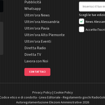
Pubblicità
Indirizzo email
Whatsapp
Ultim'ora News
Scegli le tue edizio
Ultim'ora Alessandria
News Alessan
Ultim'ora Pavia
Accetto l'iscr
Ultim'ora Alto Piemonte
Ultim'ora Eventi
Diretta Radio
Diretta TV
Lavora con Noi
CONTATTACI
Privacy Policy
|
Cookie Policy
Codice etico e di condotta
-
Linea Editoriale
-
Regolamento giochi RadioGol
Autoregolamentazione Elezioni Amministrative 2026