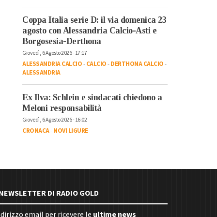
Coppa Italia serie D: il via domenica 23
agosto con Alessandria Calcio-Asti e
Borgosesia-Derthona
Giovedì, 6 Agosto 2026 - 17:17
ALESSANDRIA CALCIO
-
CALCIO
-
DERTHONA CALCIO
-
ALESSANDRIA
Ex Ilva: Schlein e sindacati chiedono a
Meloni responsabilità
Giovedì, 6 Agosto 2026 - 16:02
CRONACA
-
NOVI LIGURE
E NEWSLETTER DI RADIO GOLD
indirizzo email per ricevere le
ultime news