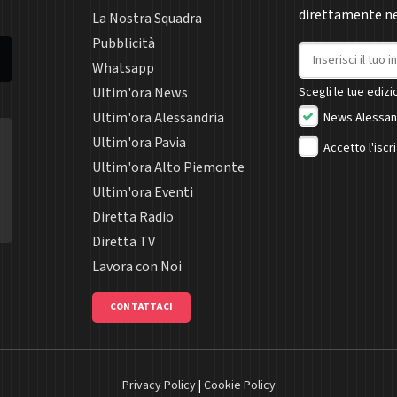
direttamente nel
La Nostra Squadra
Pubblicità
Indirizzo email
Whatsapp
Ultim'ora News
Scegli le tue edizio
Ultim'ora Alessandria
News Alessan
Ultim'ora Pavia
Accetto l'iscr
Ultim'ora Alto Piemonte
Ultim'ora Eventi
Diretta Radio
Diretta TV
Lavora con Noi
CONTATTACI
Privacy Policy
|
Cookie Policy