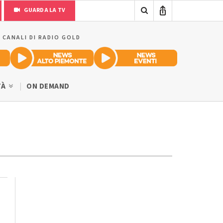
GUARDA LA TV
I CANALI DI RADIO GOLD
TÀ
ON DEMAND