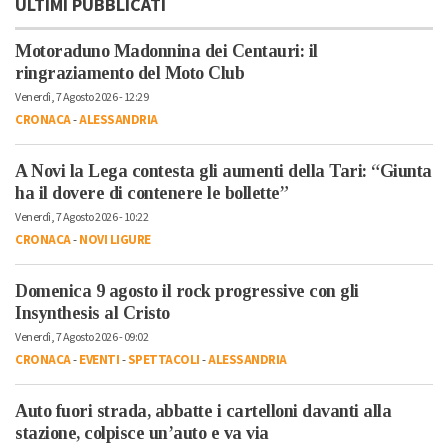
ULTIMI PUBBLICATI
Motoraduno Madonnina dei Centauri: il
ringraziamento del Moto Club
Venerdì, 7 Agosto 2026 - 12:29
CRONACA
-
ALESSANDRIA
A Novi la Lega contesta gli aumenti della Tari: “Giunta
ha il dovere di contenere le bollette”
Venerdì, 7 Agosto 2026 - 10:22
CRONACA
-
NOVI LIGURE
Domenica 9 agosto il rock progressive con gli
Insynthesis al Cristo
Venerdì, 7 Agosto 2026 - 09:02
CRONACA
-
EVENTI
-
SPETTACOLI
-
ALESSANDRIA
Auto fuori strada, abbatte i cartelloni davanti alla
stazione, colpisce un’auto e va via