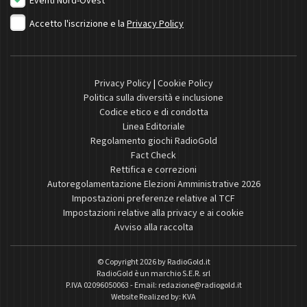
Eventi Nord-Ovest
Accetto l'iscrizione e la
Privacy Policy
Privacy Policy
|
Cookie Policy
Politica sulla diversità e inclusione
Codice etico e di condotta
Linea Editoriale
Regolamento giochi RadioGold
Fact Check
Rettifica e correzioni
Autoregolamentazione Elezioni Amministrative 2026
Impostazioni preferenze relative al TCF
Impostazioni relative alla privacy e ai cookie
Avviso alla raccolta
© Copyright 2026 by
RadioGold.it
RadioGold è un marchio S.E.R. srl
P.IVA 02096050063 - Email:
redazione@radiogold.it
Website Realized by:
KVA