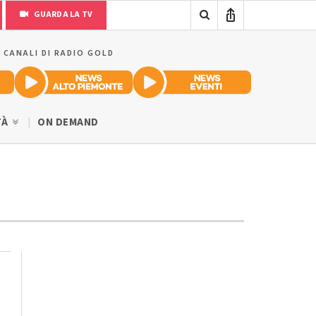
GUARDA LA TV
I CANALI DI RADIO GOLD
TÀ
ON DEMAND