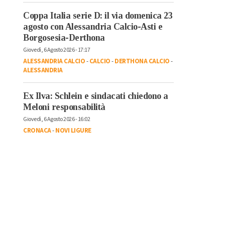
Coppa Italia serie D: il via domenica 23
agosto con Alessandria Calcio-Asti e
Borgosesia-Derthona
Giovedì, 6 Agosto 2026 - 17:17
ALESSANDRIA CALCIO
-
CALCIO
-
DERTHONA CALCIO
-
ALESSANDRIA
Ex Ilva: Schlein e sindacati chiedono a
Meloni responsabilità
Giovedì, 6 Agosto 2026 - 16:02
CRONACA
-
NOVI LIGURE