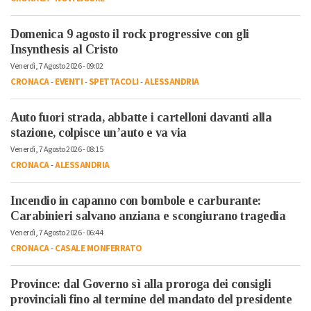
Domenica 9 agosto il rock progressive con gli
Insynthesis al Cristo
Venerdì, 7 Agosto 2026 - 09:02
CRONACA
-
EVENTI
-
SPETTACOLI
-
ALESSANDRIA
Auto fuori strada, abbatte i cartelloni davanti alla
stazione, colpisce un’auto e va via
Venerdì, 7 Agosto 2026 - 08:15
CRONACA
-
ALESSANDRIA
Incendio in capanno con bombole e carburante:
Carabinieri salvano anziana e scongiurano tragedia
Venerdì, 7 Agosto 2026 - 06:44
CRONACA
-
CASALE MONFERRATO
Province: dal Governo sì alla proroga dei consigli
provinciali fino al termine del mandato del presidente