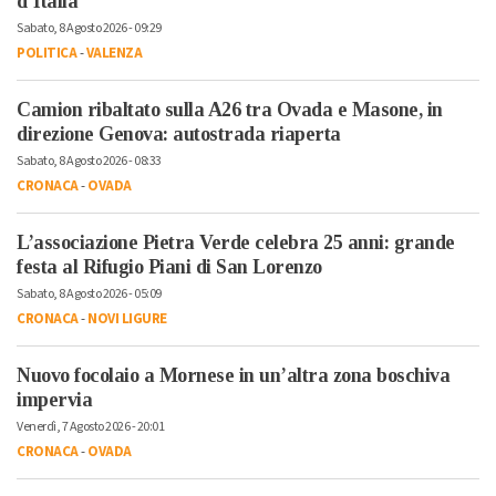
d’Italia
Sabato, 8 Agosto 2026 - 09:29
POLITICA
-
VALENZA
Camion ribaltato sulla A26 tra Ovada e Masone, in
direzione Genova: autostrada riaperta
Sabato, 8 Agosto 2026 - 08:33
CRONACA
-
OVADA
L’associazione Pietra Verde celebra 25 anni: grande
festa al Rifugio Piani di San Lorenzo
Sabato, 8 Agosto 2026 - 05:09
CRONACA
-
NOVI LIGURE
Nuovo focolaio a Mornese in un’altra zona boschiva
impervia
Venerdì, 7 Agosto 2026 - 20:01
CRONACA
-
OVADA